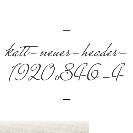
katt-neuer-header-
1920×846-4