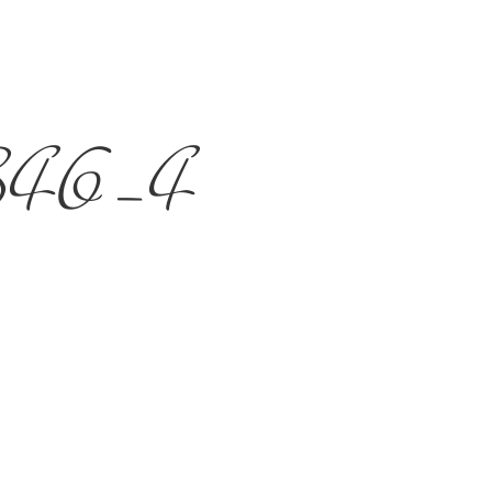
0×846-4