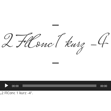
2 FlConc 1 kurz -4
Audio-
00:00
00:00
Player
„2 FlConc 1 kurz -4“.