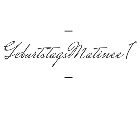
GeburtstagsMatinee 1