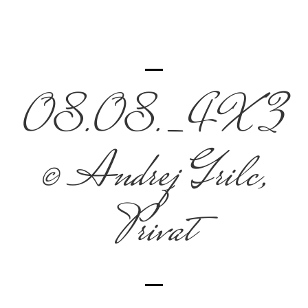
08.08._4X3
© Andrej Grilc,
Privat