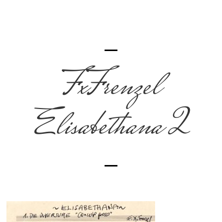
FxFrenzel
Elisabethana 2