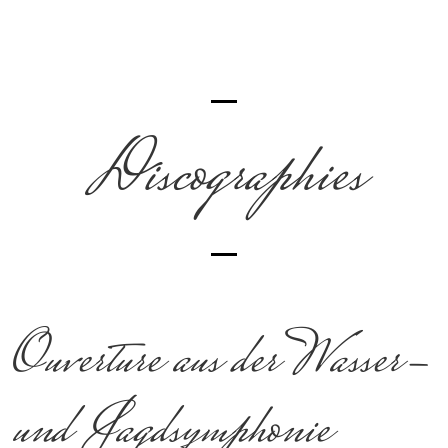
Discographies
Ouverture aus der Wasser-
und Jagdsymphonie