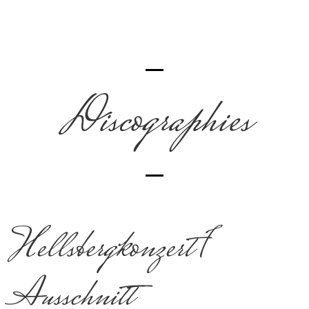
Discographies
Hellsbergkonzert 1
Ausschnitt