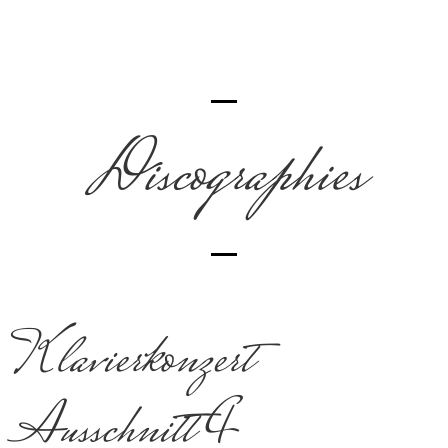
Discographies
Klavierkonzert
Ausschnitt 4