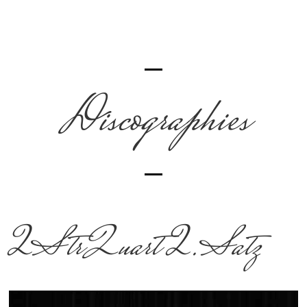
Discographies
2StrQuart 2.Satz