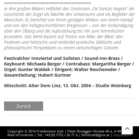
===================================
In drei großen Bildern entfaltet das Oratorium „De Sanctis An
gelis“ die
Geschichte der Engel als Mächte des Universums und als Begleiter der
Menschen. Es berichtet von ihrem geistigen Wirken, von ihrem Kampf
und von den heilsgeschichtlichen Ereignissen – von der Verkündigung
über den Ölberg und die Auferstehung bis hin zum himmlischen
Jerusalem. Das Werk basiert auf Texten von Rilke, der Bibel, den
Psalmen und Nietzsche und verbindet poetische, biblische und
philosophische Perspektiven zu einem vielschichtigen Ganzen.
Festivalchor Innviertel und Solisten / Sound-Inn-Brass /
Keyboard: Michaela Berger / Contrabass: Margaritha Berger /
Orgel: Gunter Waldek / Dirigent: Walter Rescheneder /
Gesamtleitung: Hubert Gurtner
Mitschnitt: Alter Dom Linz, 13. Okt. 2004 – Studio Weinberg
Zurück
Copyright © 2016 Friedemann Katt | Peter Rosegger-Strasse 40 a, A-4910
Ried im Innkreis | Tel.: +43 (0) 7752 / 26 71 6 |
fxfrenzel@gmx.at
|
Impressum