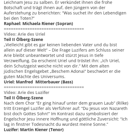
Leichnam Jesu zu salben. Er verkündet ihnen die frohe
Botschaft und trägt ihnen auf, den Jüngern von der
Auferstehung zu bnerichten: “Was suchet ihr den Lebendigen
bei den Toten?”
Raphael: Michaela Riener (Sopran)
==================================
Video: Arie des Uriel
Teil II Ölberg-Szene
„Vielleicht gibt es gar keinen liebenden Vater und du bist
allein auf dieser Welt“ – Die Frage Luzifers am Schluss seiner
Arie bleibt unbeantwortet und stürzt Jesus in tiefe
Verzweiflung. Da erscheint Uriel und tröstet ihn: „Ich Uriel,
dein Schutzgeist weiche nicht von dir.“ Mit dem alten
jüdischen Engelsgebet „Beschem Adonai“ beschwört er die
guten Mächte des Universums.
Uriel: Manfred Mitterbauer (Bass)
==================================
Video: Arie des Luzifer
Teil II Ölberg-Szene
Nach dem Chor “Er ging hinauf unter dem grauen Laub” (Rilke)
tritt Erzengel Luzifer als Verführer auf: “Du Jesus von Nazareth
bist doch Gottes Sohn!” Im Kontrast dazu symbolisiert der
Engelschor Jesu innere Hoffnung und göttliche Zuversicht: “Ich
lag in finstrer Todesnacht du wurdest meine Sonne.”
Luzifer: Martin Kiener (Tenor)