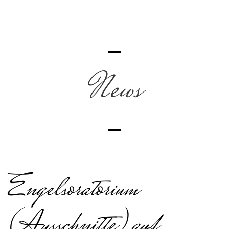
News
Engelsoratorium
(Ausschnitte) auf