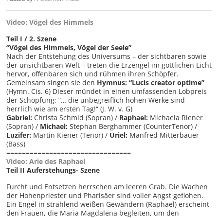
Video: Vögel des Himmels
Teil I / 2. Szene
“Vögel des Himmels, Vögel der Seele”
Nach der Entstehung des Universums – der sichtbaren sowie
der unsichtbaren Welt – treten die Erzengel im göttlichen Licht
hervor, offenbaren sich und rühmen ihren Schöpfer.
Gemeinsam singen sie den
Hymnus: “Lucis creator optime”
(Hymn. Cis. 6) Dieser mündet in einen umfassenden Lobpreis
der Schöpfung: “… die unbegreiflich hohen Werke sind
herrlich wie am ersten Tag!“ (J. W. v. G)
Gabriel:
Christa Schmid (Sopran) /
Raphael:
Michaela Riener
(Sopran) /
Michael:
Stephan Berghammer (CounterTenor) /
Luzifer:
Martin Kiener (Tenor) /
Uriel:
Manfred Mitterbauer
(Bass)
================================
Video: Arie des Raphael
Teil II Auferstehungs- Szene
Furcht und Entsetzen herrschen am leeren Grab. Die Wachen
der Hohenpriester und Pharisäer sind voller Angst geflohen.
Ein Engel in strahlend weißen Gewändern (Raphael) erscheint
den Frauen, die Maria Magdalena begleiten, um den