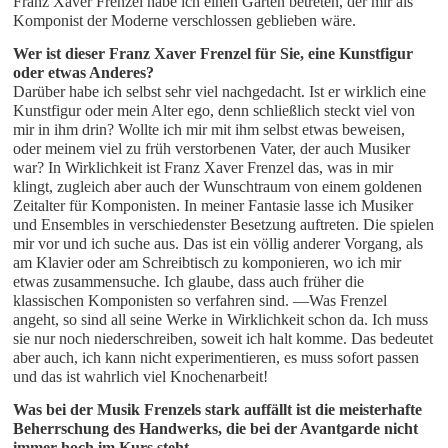
Franz Xaver Frenzel habe ich einen Garten betreten, der mir als
Komponist der Moderne verschlossen geblieben wäre.
Wer ist dieser Franz Xaver Frenzel für Sie, eine Kunstfigur 
oder etwas Anderes?
Darüber habe ich selbst sehr viel nachgedacht. Ist er wirklich eine
Kunstfigur oder mein Alter ego, denn schließlich steckt viel von
mir in ihm drin? Wollte ich mir mit ihm selbst etwas beweisen,
oder meinem viel zu früh verstorbenen Vater, der auch Musiker
war? In Wirklichkeit ist Franz Xaver Frenzel das, was in mir
klingt, zugleich aber auch der Wunschtraum von einem goldenen
Zeitalter für Komponisten. In meiner Fantasie lasse ich Musiker
und Ensembles in verschiedenster Besetzung auftreten. Die spielen
mir vor und ich suche aus. Das ist ein völlig anderer Vorgang, als
am Klavier oder am Schreibtisch zu komponieren, wo ich mir
etwas zusammensuche. Ich glaube, dass auch früher die
klassischen Komponisten so verfahren sind. —Was Frenzel
angeht, so sind all seine Werke in Wirklichkeit schon da. Ich muss
sie nur noch niederschreiben, soweit ich halt komme. Das bedeutet
aber auch, ich kann nicht experimentieren, es muss sofort passen
und das ist wahrlich viel Knochenarbeit!
Was bei der Musik Frenzels stark auffällt ist die meisterhafte 
Beherrschung des Handwerks, die bei der Avantgarde nicht 
immer hoch im Kurs steht.