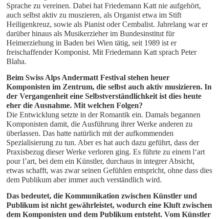
Sprache zu vereinen. Dabei hat Friedemann Katt nie aufgehört,
auch selbst aktiv zu muszieren, als Organist etwa im Stift
Heiligenkreuz, sowie als Pianist oder Cembalist. Jahrelang war er
darüber hinaus als Musikerzieher im Bundesinstitut für
Heimerziehung in Baden bei Wien tätig, seit 1989 ist er
freischaffender Komponist. Mit Friedemann Katt sprach Peter
Blaha.
Beim Swiss Alps Andermatt Festival stehen heuer 
Komponisten im Zentrum, die selbst auch aktiv musizieren. In 
der Vergangenheit eine Selbstverständlichkeit ist dies heute 
eher die Ausnahme. Mit welchen Folgen?
Die Entwicklung setzte in der Romantik ein. Damals begannen
Komponisten damit, die Ausführung ihrer Werke anderen zu
überlassen. Das hatte natürlich mit der aufkommenden
Spezialisierung zu tun. Aber es hat auch dazu geführt, dass der
Praxisbezug dieser Werke verloren ging. Es führte zu einem l‘art
pour l’art, bei dem ein Künstler, durchaus in integrer Absicht,
etwas schafft, was zwar seinen Gefühlen entspricht, ohne dass dies
dem Publikum aber immer auch verständlich wird.
Das bedeutet, die Kommunikation zwischen Künstler und 
Publikum ist nicht gewährleistet, wodurch eine Kluft zwischen 
dem Komponisten und dem Publikum entsteht. Vom Künstler 