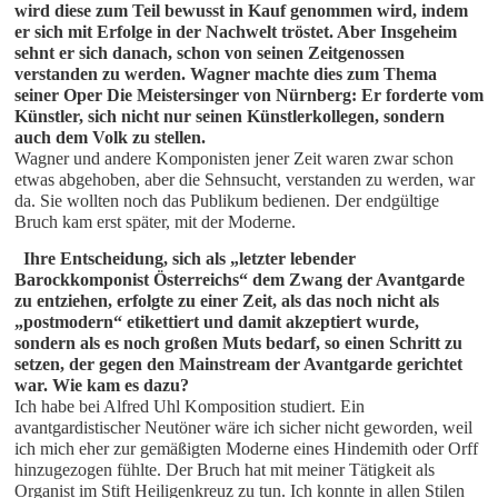
wird diese zum Teil bewusst in Kauf genommen wird, indem 
er sich mit Erfolge in der Nachwelt tröstet. Aber Insgeheim 
sehnt er sich danach, schon von seinen Zeitgenossen 
verstanden zu werden. Wagner machte dies zum Thema 
seiner Oper Die Meistersinger von Nürnberg: Er forderte vom 
Künstler, sich nicht nur seinen Künstlerkollegen, sondern 
auch dem Volk zu stellen.
Wagner und andere Komponisten jener Zeit waren zwar schon
etwas abgehoben, aber die Sehnsucht, verstanden zu werden, war
da. Sie wollten noch das Publikum bedienen. Der endgültige
Bruch kam erst später, mit der Moderne.
Ihre Entscheidung, sich als „letzter lebender 
Barockkomponist Österreichs“ dem Zwang der Avantgarde 
zu entziehen, erfolgte zu einer Zeit, als das noch nicht als 
„postmodern“ etikettiert und damit akzeptiert wurde, 
sondern als es noch großen Muts bedarf, so einen Schritt zu 
setzen, der gegen den Mainstream der Avantgarde gerichtet 
war. Wie kam es dazu?
Ich habe bei Alfred Uhl Komposition studiert. Ein
avantgardistischer Neutöner wäre ich sicher nicht geworden, weil
ich mich eher zur gemäßigten Moderne eines Hindemith oder Orff
hinzugezogen fühlte. Der Bruch hat mit meiner Tätigkeit als
Organist im Stift Heiligenkreuz zu tun. Ich konnte in allen Stilen