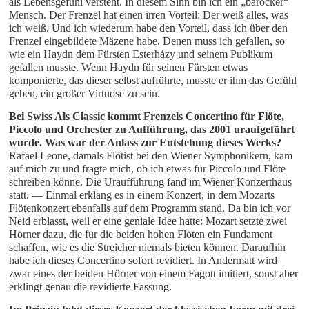
als Lebensgefühl versteht. In diesem Sinn bin ich ein „barocker“
Mensch. Der Frenzel hat einen irren Vorteil: Der weiß alles, was
ich weiß. Und ich wiederum habe den Vorteil, dass ich über den
Frenzel eingebildete Mäzene habe. Denen muss ich gefallen, so
wie ein Haydn dem Fürsten Esterházy und seinem Publikum
gefallen musste. Wenn Haydn für seinen Fürsten etwas
komponierte, das dieser selbst aufführte, musste er ihm das Gefühl
geben, ein großer Virtuose zu sein.
Bei Swiss Als Classic kommt Frenzels Concertino für Flöte, 
Piccolo und Orchester zu Aufführung, das 2001 uraufgeführt 
wurde. Was war der Anlass zur Entstehung dieses Werks?
Rafael Leone, damals Flötist bei den Wiener Symphonikern, kam
auf mich zu und fragte mich, ob ich etwas für Piccolo und Flöte
schreiben könne. Die Uraufführung fand im Wiener Konzerthaus
statt. — Einmal erklang es in einem Konzert, in dem Mozarts
Flötenkonzert ebenfalls auf dem Programm stand. Da bin ich vor
Neid erblasst, weil er eine geniale Idee hatte: Mozart setzte zwei
Hörner dazu, die für die beiden hohen Flöten ein Fundament
schaffen, wie es die Streicher niemals bieten können. Daraufhin
habe ich dieses Concertino sofort revidiert. In Andermatt wird
zwar eines der beiden Hörner von einem Fagott imitiert, sonst aber
erklingt genau die revidierte Fassung.