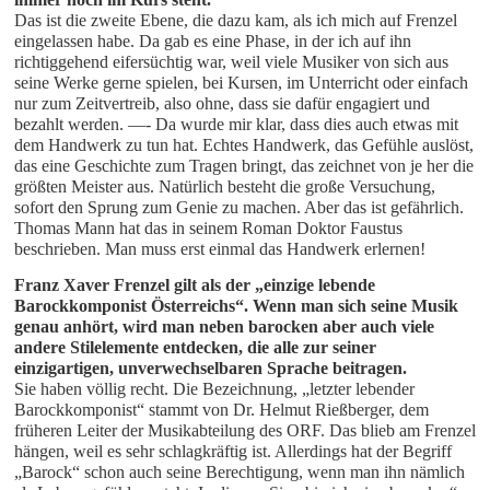
Das ist die zweite Ebene, die dazu kam, als ich mich auf Frenzel
eingelassen habe. Da gab es eine Phase, in der ich auf ihn
richtiggehend eifersüchtig war, weil viele Musiker von sich aus
seine Werke gerne spielen, bei Kursen, im Unterricht oder einfach
nur zum Zeitvertreib, also ohne, dass sie dafür engagiert und
bezahlt werden. —- Da wurde mir klar, dass dies auch etwas mit
dem Handwerk zu tun hat. Echtes Handwerk, das Gefühle auslöst,
das eine Geschichte zum Tragen bringt, das zeichnet von je her die
größten Meister aus. Natürlich besteht die große Versuchung,
sofort den Sprung zum Genie zu machen. Aber das ist gefährlich.
Thomas Mann hat das in seinem Roman Doktor Faustus
beschrieben. Man muss erst einmal das Handwerk erlernen!
Franz Xaver Frenzel gilt als der „einzige lebende 
Barockkomponist Österreichs“. Wenn man sich seine Musik 
genau anhört, wird man neben barocken aber auch viele 
andere Stilelemente entdecken, die alle zur seiner 
einzigartigen, unverwechselbaren Sprache beitragen.
Sie haben völlig recht. Die Bezeichnung, „letzter lebender
Barockkomponist“ stammt von Dr. Helmut Rießberger, dem
früheren Leiter der Musikabteilung des ORF. Das blieb am Frenzel
hängen, weil es sehr schlagkräftig ist. Allerdings hat der Begriff
„Barock“ schon auch seine Berechtigung, wenn man ihn nämlich