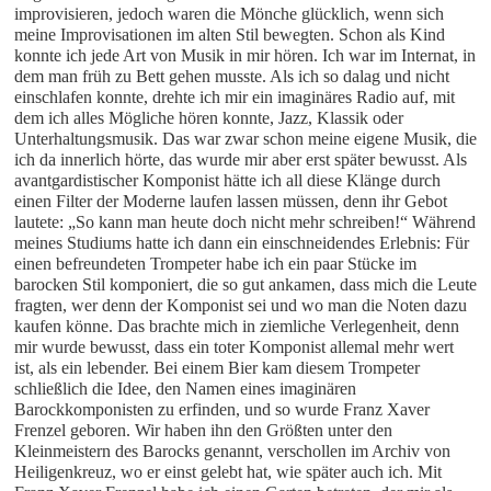
improvisieren, jedoch waren die Mönche glücklich, wenn sich
meine Improvisationen im alten Stil bewegten. Schon als Kind
konnte ich jede Art von Musik in mir hören. Ich war im Internat, in
dem man früh zu Bett gehen musste. Als ich so dalag und nicht
einschlafen konnte, drehte ich mir ein imaginäres Radio auf, mit
dem ich alles Mögliche hören konnte, Jazz, Klassik oder
Unterhaltungsmusik. Das war zwar schon meine eigene Musik, die
ich da innerlich hörte, das wurde mir aber erst später bewusst. Als
avantgardistischer Komponist hätte ich all diese Klänge durch
einen Filter der Moderne laufen lassen müssen, denn ihr Gebot
lautete: „So kann man heute doch nicht mehr schreiben!“ Während
meines Studiums hatte ich dann ein einschneidendes Erlebnis: Für
einen befreundeten Trompeter habe ich ein paar Stücke im
barocken Stil komponiert, die so gut ankamen, dass mich die Leute
fragten, wer denn der Komponist sei und wo man die Noten dazu
kaufen könne. Das brachte mich in ziemliche Verlegenheit, denn
mir wurde bewusst, dass ein toter Komponist allemal mehr wert
ist, als ein lebender. Bei einem Bier kam diesem Trompeter
schließlich die Idee, den Namen eines imaginären
Barockkomponisten zu erfinden, und so wurde Franz Xaver
Frenzel geboren. Wir haben ihn den Größten unter den
Kleinmeistern des Barocks genannt, verschollen im Archiv von
Heiligenkreuz, wo er einst gelebt hat, wie später auch ich. Mit